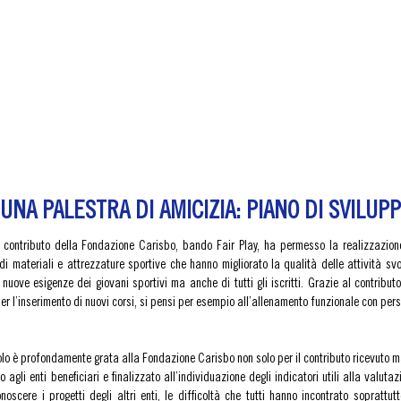
UNA PALESTRA DI AMICIZIA: PIANO DI SVILUP
 contributo della Fondazione Carisbo, bando Fair Play, ha permesso la realizzazione d
 di materiali e attrezzature sportive che hanno migliorato la qualità delle attività s
nuove esigenze dei giovani sportivi ma anche di tutti gli iscritti. Grazie al contributo
r l’inserimento di nuovi corsi, si pensi per esempio all’allenamento funzionale con perso
o è profondamente grata alla Fondazione Carisbo non solo per il contributo ricevuto ma
o agli enti beneficiari e finalizzato all’individuazione degli indicatori utili alla valutaz
noscere i progetti degli altri enti, le difficoltà che tutti hanno incontrato soprattut