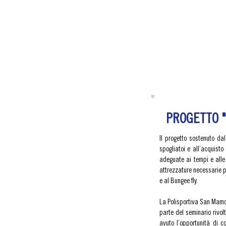
PROGETTO "
Il progetto sostenuto dal
spogliatoi e all’acquisto
adeguate ai tempi e alle 
attrezzature necessarie pe
e al Bungee fly.
La Polisportiva San Mamol
parte del seminario rivolt
avuto l’opportunità di co