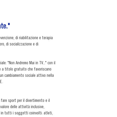
te.
"
nzione, di riabilitazione e terapia 
o, di socializzazione e di 
le: "Non Andremo Mai in TV..." con il 
a titolo gratuito che favoriscano 
 un cambiamento sociale attivo nella 
.

fare sport per il divertimento e il 
alore delle attività inclusive, 
n tutti i soggetti coinvolti: atleti, 