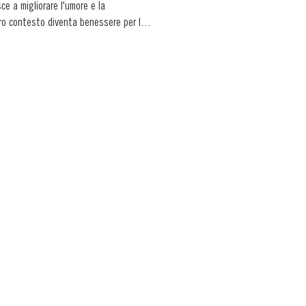
sce a migliorare l'umore e la 
tro contesto diventa benessere per la 
ntrare nuove persone, riducendo 
e, possono essere utili per facilitare il 
rio, migliorare il tono muscolare 
e ad affrontare al meglio la routine 
e del movimento fisico. Poiché non c’è 
ticando, ma fondamentale è riuscire a 
llenamenti propedeutici allo sport in 