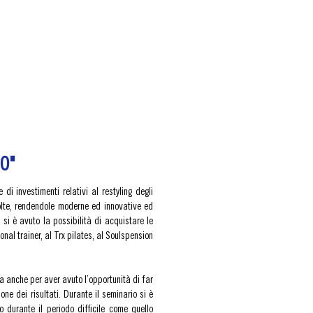
PO"
i investimenti relativi al restyling degli
volte, rendendole moderne ed innovative ed
 si è avuto la possibilità di acquistare le
nal trainer, al Trx pilates, al Soulspension
 anche per aver avuto l’opportunità di far
ione dei risultati. Durante il seminario si è
to durante il periodo difficile come quello