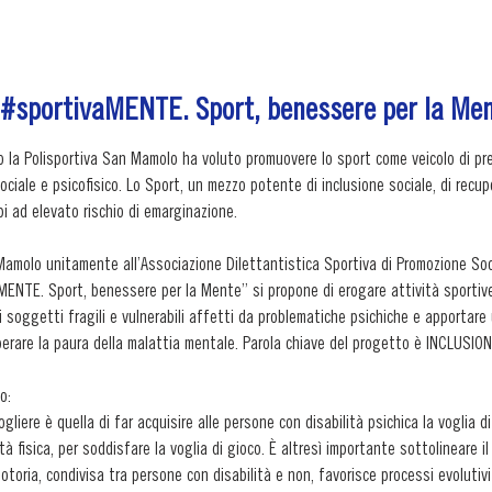
sportivaMENTE. Sport, benessere per la Men
la Polisportiva San Mamolo ha voluto promuovere lo sport come veicolo di preve
ociale e psicofisico. Lo Sport, un mezzo potente di inclusione sociale, di recuper
i ad elevato rischio di emarginazione.

Mamolo unitamente all’Associazione Dilettantistica Sportiva di Promozione Socia
ENTE. Sport, benessere per la Mente” si propone di erogare attività sportive 
di soggetti fragili e vulnerabili affetti da problematiche psichiche e apportare
erare la paura della malattia mentale. Parola chiave del progetto è INCLUSIONE
:

gliere è quella di far acquisire alle persone con disabilità psichica la voglia di 
tà fisica, per soddisfare la voglia di gioco. È altresì importante sottolineare il v
otoria, condivisa tra persone con disabilità e non, favorisce processi evolutivi i