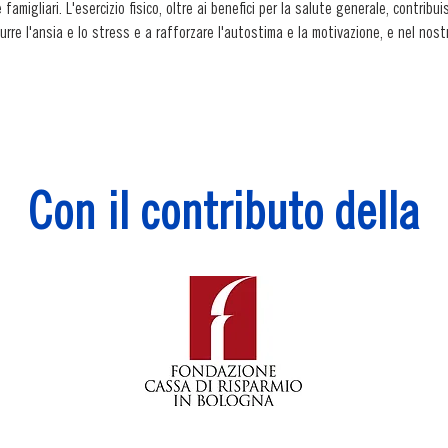
e famigliari. L'esercizio fisico, oltre ai benefici per la salute generale, contribui
urre l'ansia e lo stress e a rafforzare l'autostima e la motivazione, e nel nos
po, come la ginnastica aerobica o una partita di basket, servono anche ad  inco
ando le abilità sociali. Altri esercizi, come quelli che agiscono sulla respirazion


Con il contributo della
nto Full Body 

 la sedentarietà e il rischio obesità, favorire il sistema circolatorio e respirato
tenere una postura eretta migliore, minimizzare gli scompensi presenti e aiutar
non troppo difficili dal punto di vista tecnico, ma soprattutto divertenti.

00 alle 16.00

 squadra alternati (basket e pallavolo) 

è sviluppare e/o incrementare il processo di coordinazione e di automatizzazion
o, l’obiettivo, non è solo migliorare la prestazione nello sport che si sta pra
mis, e a far integrare, in secundis, i soggetti all’interno del gruppo tramite ad a