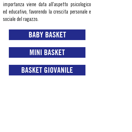
importanza viene data all’aspetto psicologico
ed educativo, favorendo la crescita personale e
sociale del ragazzo.
BABY BASKET
MINI BASKET
BASKET GIOVANILE
POLISPORTIVA SAN MAMOLO 2000 A.S.D.
SEDE SAN MAMOLO
INDIRIZZO
Via San Mamolo 139, 40136 Bologna
TEL.
+39 051 644 7806
|
CELL.
+39 351 850 0025
|
MAIL
segreteria@polsanmamolo.com
ORARIO SEGRETERIA:
Lunedì - Venerdì 9:00-12:00
15:30-19:30 I Sabato e Domenica Chiuso
SEDE SANT'EUGENIO