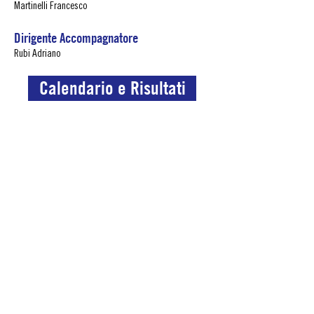
Martinelli Francesco
Dirigente Accompagnatore
Rubi Adriano
Calendario e Risultati
POLISPORTIVA SAN MAMOLO 2000 A.S.D.
SEDE SAN MAMOLO
INDIRIZZO
Via San Mamolo 139, 40136 Bologna
TEL.
+39 051 644 7806
|
CELL.
+39 351 850 0025
|
MAIL
segreteria@polsanmamolo.com
ORARIO SEGRETERIA:
Lunedì - Venerdì 9:00-12:00
15:30-19:30 I Sabato e Domenica Chiuso
SEDE SANT'EUGENIO
INDIRIZZO
Via Francesco Dotti 27, 40135, Bologna
TEL.
051 2845703
|
MAIL
segreteria@polsanmamolo.com