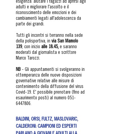
esigenza: aiutare i ragazzi ad aprirsi agli
adulti e migliorare l'ascolto e il
riconoscimento delle emozioni e dei
cambiamenti legati all'adolescenza da
parte dei grandi.
Tutti gli incontri si terranno nella sede
della polisportiva, in
via San Mamolo
139
, con inizio
alle 18.45,
e saranno
moderati dal giornalista e scrittore
Marco Tarozzi.
NB
- Gli appuntamenti si svolgeranno in
ottemperanza delle nuove disposizioni
governative relative alle misure di
contenimento della diffusione del virus
Covid-19. E' possibile prenotare (fino ad
esaurimento posti) al numero
051-
6447806
.
BALDINI, ORSI, FULTZ, MASLOVARIC,
CALDERONI: CAMPIONI ED ESPERTI
PARLANO A GIOVANI E ADULTI ALLA