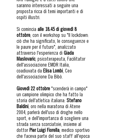
loro famiglie e a tutti coloro che
saranno interessati a seguire una
proposta ricca di temi importanti e di
ospiti illustri.
Si comincia
alle 18.45 di giovedì 8
ottobre
, con il workshop su "Il lockdown:
ciò che ha significato, le conseguenze e
le paure per il futuro", analizzato
attraverso l'esperienza di
Giada
Maslovaric
, psicoterapeuta, Facilitator
dell'associazione EMDR Italia,
coadiuvata da
Elisa Lombi
, Ceo
dell'associazione Da Bibò.
Giovedì 22 ottobre
"scenderà in campo"
un campione olimpico che ha fatto la
storia dell'atletica italiana:
Stefano
Baldini
, oro nella maratona di Atene
2004, parlerà dell'uso di droghe nello
sport, e dell'importanza di scegliere una
strada senza scorciatoie, insieme al
dottor
Pier Luigi Fiorella
, medico sportivo
che faceva parte del suo staff all'epoca