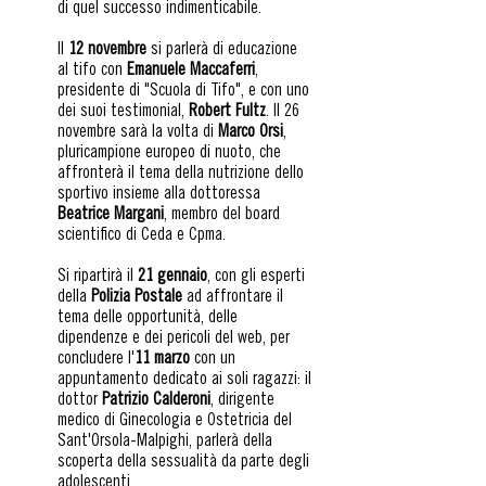
di quel successo indimenticabile.
Il
12 novembre
si parlerà di educazione
al tifo con
Emanuele Maccaferri
,
presidente di "Scuola di Tifo", e con uno
dei suoi testimonial,
Robert Fultz
. Il 26
novembre sarà la volta di
Marco Orsi
,
pluricampione europeo di nuoto, che
affronterà il tema della nutrizione dello
sportivo insieme alla dottoressa
Beatrice Margani
, membro del board
scientifico di Ceda e Cpma.
Si ripartirà il
21 gennaio
, con gli esperti
della
Polizia Postale
ad affrontare il
tema delle opportunità, delle
dipendenze e dei pericoli del web, per
concludere l'
11 marzo
con un
appuntamento dedicato ai soli ragazzi: il
dottor
Patrizio Calderoni
, dirigente
medico di Ginecologia e Ostetricia del
Sant'Orsola-Malpighi, parlerà della
scoperta della sessualità da parte degli
adolescenti.