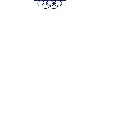
GAIA TINARELLI
POLISPORTIVA SAN MAMOLO 2000 A.S.D.
SEDE SAN MAMOLO
INDIRIZZO
Via San Mamolo 139, 40136 Bologna
TEL.
+39 051 644 7806
|
CELL.
+39 351 850 0025
|
MAIL
segreteria@polsanmamolo.com
ORARIO SEGRETERIA:
Lunedì - Venerdì 9:00-12:00
15:30-19:30 I Sabato e Domenica Chiuso
SEDE SANT'EUGENIO
INDIRIZZO
Via Francesco Dotti 27, 40135, Bologna
TEL.
051 2845703
|
MAIL
segreteria@polsanmamolo.com